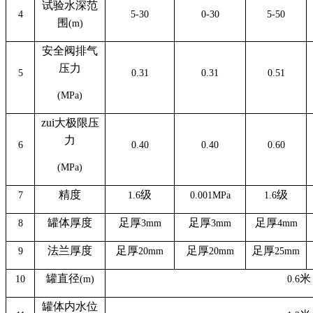
试验水深范
4
5-30
0-30
5-50
围
(m)
安全阀排气
压力
5
0.31
0.31
0.51
(MPa)
zui大极限压
力
6
0.40
0.40
0.60
(MPa)
精度
级
级
7
1.6
0.001MPa
1.6
罐体厚度
足厚
足厚
足厚
8
3mm
3mm
4mm
法兰厚度
足厚
足厚
足厚
9
20mm
20mm
25mm
罐直径
米
10
(m)
0.6
罐体内水位