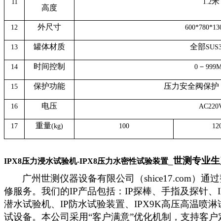
米
11
1.2
高度
外尺寸
12
600*780*1
罐体材质
全部
13
SUS3
时间控制
－
14
0
999M
保护功能
压力安全阀保护
15
电压
16
AC220
重量
17
(kg)
100
12
_
世测专业生
IPX8
压力浸水试验机
-IPX8
压力水密性试验装置
广州世测仪器设备有限公司（shice17.co
修服务。我们的IP产品包括：IP探棒、手指及探针、IPX1
潜水试验机、IP防水试验装置、IPX9K高压高温
试
设备。本公司采用“
客户满意
”
优化机制，支持客户