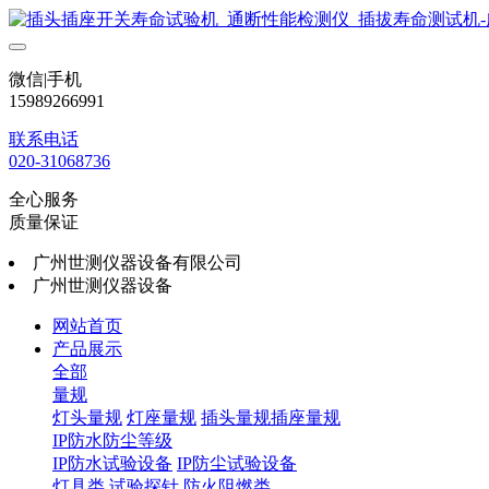
微信|手机
15989266991
联系电话
020-31068736
全心服务
质量保证
广州世测仪器设备有限公司
广州世测仪器设备
网站首页
产品展示
全部
量规
灯头量规
灯座量规
插头量规插座量规
IP防水防尘等级
IP防水试验设备
IP防尘试验设备
灯具类
试验探针
防火阻燃类