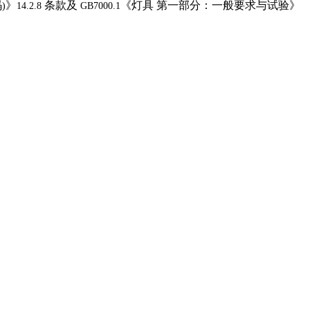
码
》
条款及
《灯具
第一部分：一般要求与试验》
)
14.2.8
GB7000.1