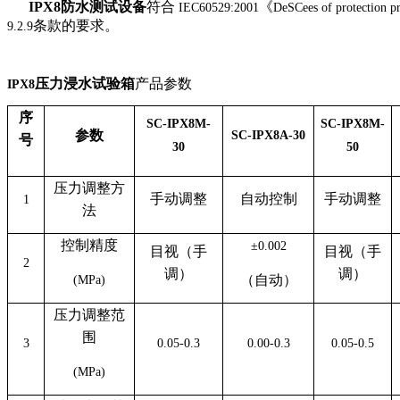
IPX8
防水测试设备
符合
《
IEC60529:2001
DeSCees of protection p
条款的要求。
9.2.9
压力浸水试验箱
产品参数
IPX8
序
SC-IPX8M-
SC-IPX8M-
参数
SC-IPX8A-30
号
30
50
压力调整方
手动调整
自动控制
手动调整
1
法
控制精度
±0.002
目视（手
目视（手
2
调）
调）
（自动）
(MPa)
压力调整范
围
3
0.05-0.3
0.00-0.3
0.05-0.5
(MPa)