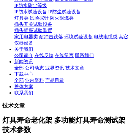
IP防水防尘等级
IP防水试验设备
IP防尘试验设备
灯具类
试验探针
防火阻燃类
插头开关试验设备
插头插座试验装置
家用电器类
耐冲击跌落
环境试验设备
电线电缆类
其它
仪器设备
关于我们
公司简介
在线反馈
在线留言
联系我们
新闻资讯
全部
公司动态
业界资讯
技术文章
下载中心
全部
业内资料
产品目录
整体方案
联系我们
技术文章
灯具寿命老化架 多功能灯具寿命测试架
技术参数