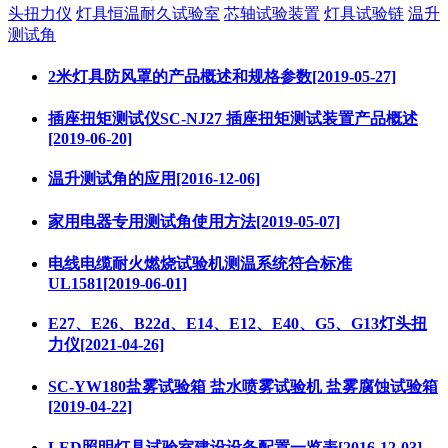
头扭力仪
灯具恒温耐久试验室
芯轴试验装置
灯具试验链
温升
测试角
2米灯具防风罩的产品概述和规格参数[2019-05-27]
插座扭矩测试仪SC-NJ27 插座扭矩测试装置产品概述
[2019-06-20]
温升测试角的应用[2016-12-06]
家用电器专用测试角使用方法[2019-05-07]
电线电缆耐火燃烧试验机测温系统符合标准
UL1581[2019-06-01]
E27、E26、B22d、E14、E12、E40、G5、G13灯头扭
力仪[2021-04-26]
SC-YW180盐雾试验箱 盐水喷雾试验机 盐雾腐蚀试验箱
[2019-04-22]
LED照明灯具试验室建设设备配置一览表[2016-12-03]