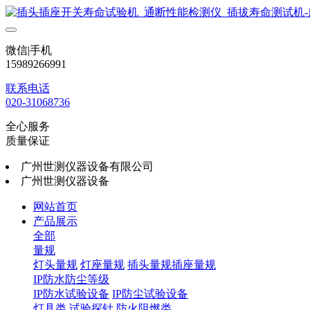
微信|手机
15989266991
联系电话
020-31068736
全心服务
质量保证
广州世测仪器设备有限公司
广州世测仪器设备
网站首页
产品展示
全部
量规
灯头量规
灯座量规
插头量规插座量规
IP防水防尘等级
IP防水试验设备
IP防尘试验设备
灯具类
试验探针
防火阻燃类