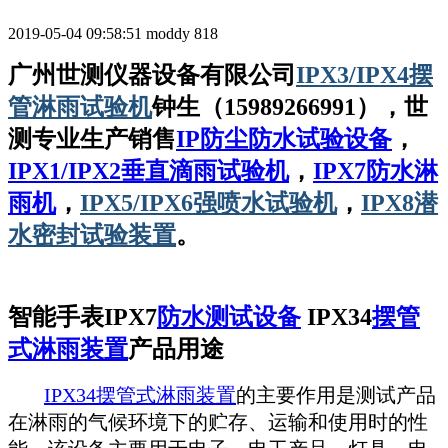
2019-05-04 09:58:51
moddy
818
广州世测仪器设备有限公司
IPX3/IPX4摆
管淋雨试验机
钟生（15989266991），世
测专业生产销售
IP防尘防水试验设备
，
IPX1/IPX2垂直滴雨试验机
，
IPX7防水淋
雨机
，
IPX5/IPX6强喷水试验机
，
IPX8潜
水密封试验装置
。
智能手表IPX7
防水测试设备
IPX34
摆管
式淋雨装置
产品用途
IPX34摆管式淋雨装置
的主要作用是测试产品
在淋雨的气候环境下的贮存、运输和使用时的性