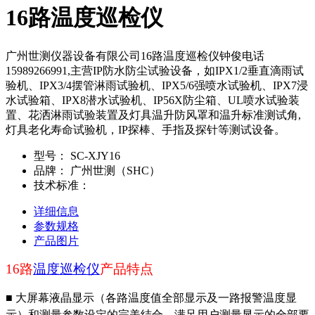
16路温度巡检仪
广州世测仪器设备有限公司16路温度巡检仪钟俊电话
15989266991,主营IP防水防尘试验设备，如IPX1/2垂直滴雨试
验机、IPX3/4摆管淋雨试验机、IPX5/6强喷水试验机、IPX7浸
水试验箱、IPX8潜水试验机、IP56X防尘箱、UL喷水试验装
置、花洒淋雨试验装置及灯具温升防风罩和温升标准测试角,
灯具老化寿命试验机，IP探棒、手指及探针等测试设备。
型号：
SC-XJY16
品牌：
广州世测（SHC）
技术标准：
详细信息
参数规格
产品图片
16
路
温度巡检仪
产品特点
■ 大屏幕液晶显示（各路温度值全部显示及一路报警温度显
示）和测量参数设定的完美结合，满足用户测量显示的全部要