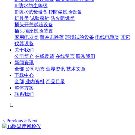
IP防水防尘等级
IP防水试验设备
IP防尘试验设备
灯具类
试验探针
防火阻燃类
插头开关试验设备
插头插座试验装置
家用电器类
耐冲击跌落
环境试验设备
电线电缆类
其它
仪器设备
关于我们
公司简介
在线反馈
在线留言
联系我们
新闻资讯
全部
公司动态
业界资讯
技术文章
下载中心
全部
业内资料
产品目录
整体方案
联系我们
<
Previous
>
Next