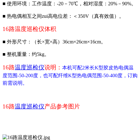
■
使用环境：工作温度：-20－70℃，相对湿度：20%－90%。
■
热电偶相互之间zui高电位差：＜350V（真有效值）。
16
路温度巡检仪体积
■
外形尺寸：（长×宽×高）36cm×26cm×16cm。
■
整机重量：约5kg。
16
路
温度巡检仪
说明：
本机可配2米长K型胶皮热电偶温
度范围-50-200度，也可配纤维K型热电偶范围-50-400度，订购
前需说明。
16
路
温度巡检仪
产品参考图片