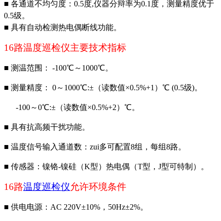
■ 各通道不均匀度：0.5度,仪器分辩率为0.1度，测量精度优于
0.5级。
■ 具有自动检测热电偶断线功能。
16
路温度巡检仪主要技术指标
■
测温范围： -100℃～1000℃。
■
测量精度： 0～1000℃:±（读数值×0.5%+1）℃ (0.5级)。
-100
～0℃:±（读数值×0.5%+2）℃。
■
具有抗高频干扰功能。
■
温度信号输入通道数：zui多可配置8组，每组8路。
■
传感器：镍铬-镍硅（K型）热电偶（T型，J型可特制）。
16
路
温度巡检仪
允许环境条件
■
供电电源：AC 220V±10%，50Hz±2%。