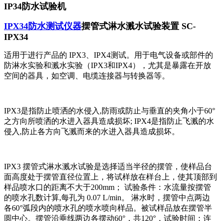
IP34防水试验机
IPX34防水测试仪器
摆管式淋水溅水试验装置 SC-
IPX34
适用于进行产品的 IPX3、IPX4测试。用于电气设备或部件的
防淋水实验和溅水实验（IPX3和IPX4），尤其是暴露在开放
空间的器具，如空调、电缆连接器与转换器等。
IPX3是指防止喷洒的水侵入,防雨或防止与垂直的夹角小于60°
之方向所喷洒的水进入器具造成损坏; IPX4是指防止飞溅的水
侵入,防止各方向飞溅而来的水进入器具造成损坏。
IPX3 摆管式淋水溅水试验是选择适当半径的摆管，使样品台
面高度处于摆管直径位置上，将试样放在样台上，使其顶部到
样品喷水口的距离不大于200mm； 试验条件：水流量按摆管
的喷水孔数计算,每孔为 0.07 L/min。 淋水时，摆管中点两边
各60°弧段内的喷水孔的喷水喷向样品。被试样品放在摆管半
圆中心。摆管沿垂线两边各摆动60°，共120°，试验时间：连