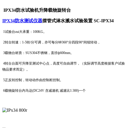
IPX34
防水试验机
升降载物旋转台
IPX34防水测试仪器
摆管式淋水溅水试验装置 SC-IPX34
1
试验台zui大承重：100KG。
2
转台转速：1-5转/分可调，亦可每分钟360°分四段90°间续转动，
3
载物台材质：SUS304不锈钢，直径ф600mm。
4
转台台面可升降至测试中心点，高度可自由调节，（实际调节高度根据客户试验
物品要求而定）。
5
正反转控制，转动动作由控制柜控制。
6
载物旋转台内马达(DC24V 含减速机 减速比1:300)一个