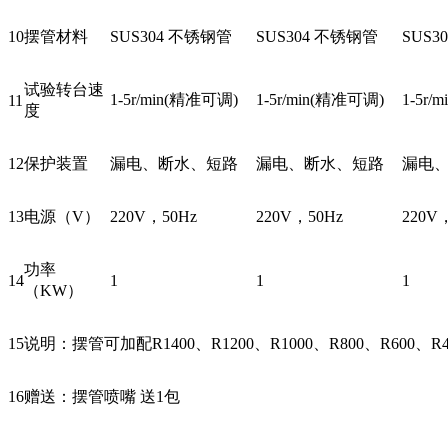
10
摆管材料
SUS304 不锈钢管
SUS304 不锈钢管
SUS3
试验转台速
1-5r/min(精准可调)
1-5r/min(精准可调)
1-5r/
11
度
12
保护装置
漏电、断水、短路
漏电、断水、短路
漏电
13
电源（V）
220V，50Hz
220V，50Hz
220V
功率
14
1
1
1
（KW）
15
说明：摆管可加配R1400、R1200、R1000、R800、R600、R4
16
赠送：摆管喷嘴 送1包