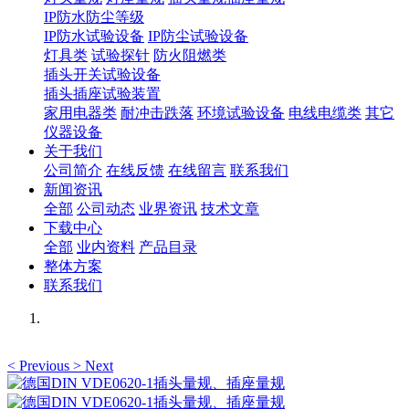
IP防水防尘等级
IP防水试验设备
IP防尘试验设备
灯具类
试验探针
防火阻燃类
插头开关试验设备
插头插座试验装置
家用电器类
耐冲击跌落
环境试验设备
电线电缆类
其它
仪器设备
关于我们
公司简介
在线反馈
在线留言
联系我们
新闻资讯
全部
公司动态
业界资讯
技术文章
下载中心
全部
业内资料
产品目录
整体方案
联系我们
<
Previous
>
Next