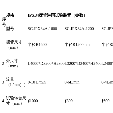
规格
IPX34
摆管淋雨试验装置（参数）
序
号
型号
SC-IPX34A-1600
SC-IPX34A-1200
SC-IP
摆管尺寸
半径R1600
半径R1200mm
半径R8
1
（mm）
外尺寸
2
L4000*D3200*H2800
L3200*D2400*H2400
L2400
（mm）
流量
3
0-10 L/min
0-6L/min
0-4L/m
（L/mm））
试验转台尺
4
∮1000
∮800
∮600
寸（mm）