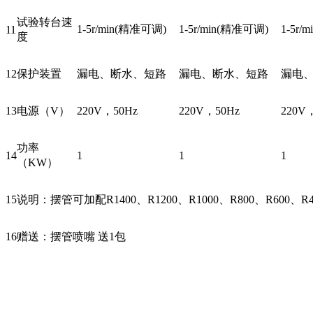
试验转台速
1-5r/min(精准可调)
1-5r/min(精准可调)
1-5r/
11
度
12
保护装置
漏电、断水、短路
漏电、断水、短路
漏电
13
电源（V）
220V，50Hz
220V，50Hz
220V
功率
14
1
1
1
（KW）
15
说明：摆管可加配R1400、R1200、R1000、R800、R600、R4
16
赠送：摆管喷嘴 送1包