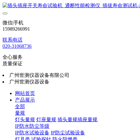
微信|手机
15989266991
联系电话
020-31068736
全心服务
质量保证
广州世测仪器设备有限公司
广州世测仪器设备
网站首页
产品展示
全部
量规
灯头量规
灯座量规
插头量规插座量规
IP防水防尘等级
IP防水试验设备
IP防尘试验设备
灯具类
试验探针
防火阻燃类