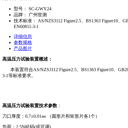
型号：
SC-GWY24
品牌：
广州世测
技术标准：
AS/NZS3112 Figure2.5、BS1363 Figure
EN60811-3-1
详细信息
参数规格
产品图片
高温压力试验装置概述：
本装置符合
AS/NZS3112 Figure2.5
、
BS1363 Figure10
、
GB20
3-1
等标准要求。
高温压力试验装置技术参数
：
刀口厚度：
0.7
±
0.01
㎜
（圆形片和矩形片各
1
个）
负荷：
2.5N
砝码
(
或可调
)