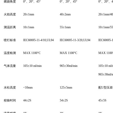
燃烧角度
0
°、20°、45°
0
°、20°、45°
0
°、20°、4
火焰高度
20
±1mm
40
±2mm
20
±1mm/4
测温距离
10
±1mm
55
±1mm
10
±1mm/5
喷灯标准
IEC60695-11-4/10,UL94
IEC60695-11-3/20,UL94
IEC60695-1
温度检测
MAX 1100°C
MAX 1100°C
MAX 1100
气体流量
105±10 ml/min
965
±30ml/min
105±10 ml/
965
±30ml/
水柱高度
<10mm
125
±5mm
配U型压差
校验时间
44
±2S
54
±2S
45
±5S