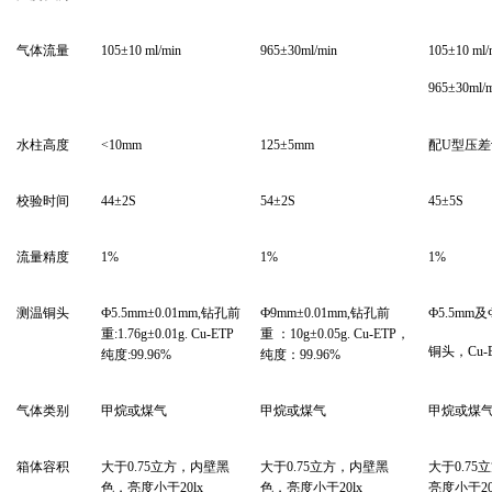
气体流量
105±10 ml/min
965
±30ml/min
105±10 ml/
965
±30ml/
水柱高度
<10mm
125
±5mm
配U型压差
校验时间
44
±2S
54
±2S
45
±5S
流量精度
1%
1%
1%
测温铜头
Ф5.5mm±0.01mm,
钻孔前
Ф9mm±0.01mm,钻孔前
Ф5.5mm
及Ф
重:1.76g±0.01g. Cu-ETP
重 ：10g±0.05g. Cu-ETP，
铜头，Cu-E
纯度:99.96%
纯度：99.96%
气体类别
甲烷或煤气
甲烷或煤气
甲烷或煤
箱体容积
大于0.75立方，内壁黑
大于0.75立方，内壁黑
大于0.7
色，亮度小于20lx
色，亮度小于20lx
亮度小于20