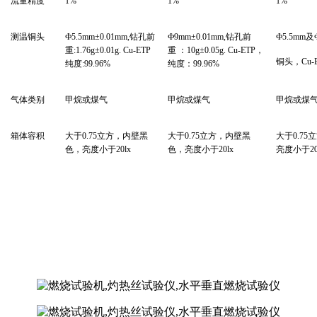
流量精度
1%
1%
1%
测温铜头
Ф5.5mm±0.01mm,
钻孔前
Ф9mm±0.01mm,钻孔前
Ф5.5mm
及Ф
重:1.76g±0.01g. Cu-ETP
重 ：10g±0.05g. Cu-ETP，
铜头，Cu-E
纯度:99.96%
纯度：99.96%
气体类别
甲烷或煤气
甲烷或煤气
甲烷或煤
箱体容积
大于0.75立方，内壁黑
大于0.75立方，内壁黑
大于0.7
色，亮度小于20lx
色，亮度小于20lx
亮度小于20