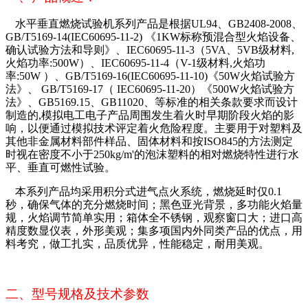
水平垂直燃烧试验机系列产品是根据UL94、GB2408-2008、
GB/T5169-14(IEC60695-11-2) 《1KW标称预混合型火焰设备、
确认试验方法和导则》、IEC60695-11-3（5VA、5VB级材料,
火焰功率:500W）、IEC60695-11-4（V-1级材料,火焰功
率:50W ）、GB/T5169-16(IEC60695-11-10)《50W火焰试验方
法》、 GB/T5169-17（ IEC60695-11-20）《500W火焰试验方
法》、GB5169.15、GB11020、等标准的相关条款要求而设计
制造的,模拟电工电子产品周围发生着火时早期阶段火焰的影
响，以便通过模拟技术评定着火危险程度。主要用于对塑料及
其他非金属材料部件样品、固体材料和按ISO845的方法测定
时视在密度不小于250kg/m'的泡沫塑料的相对燃烧特性进行水
平、垂直可燃性试验。
本系列产品均采用积分式进气点火系统，燃烧延时仅0.1
秒，确保气体的充分燃烧时间；黑色亚光背景，多功能火焰量
规，火焰调节简单实用；箱体全不锈钢，观察窗口大；进口高
精度数显仪表，外形美观；集多项国内外同类产品的优点，用
料考究，做工扎实，品质优异，性能稳定，耐用美观。
二、型号规格及技术参数