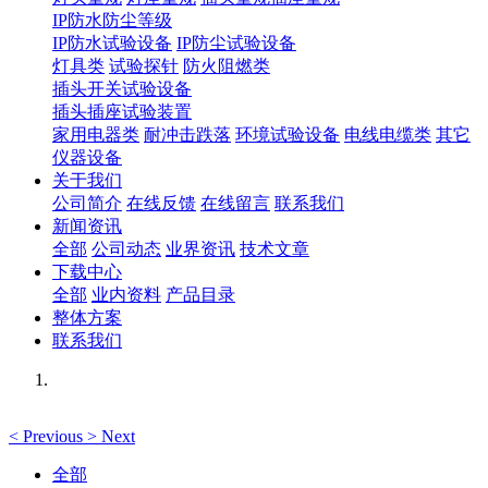
IP防水防尘等级
IP防水试验设备
IP防尘试验设备
灯具类
试验探针
防火阻燃类
插头开关试验设备
插头插座试验装置
家用电器类
耐冲击跌落
环境试验设备
电线电缆类
其它
仪器设备
关于我们
公司简介
在线反馈
在线留言
联系我们
新闻资讯
全部
公司动态
业界资讯
技术文章
下载中心
全部
业内资料
产品目录
整体方案
联系我们
<
Previous
>
Next
全部