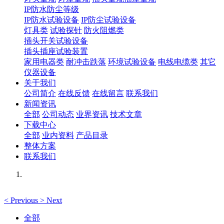
IP防水防尘等级
IP防水试验设备
IP防尘试验设备
灯具类
试验探针
防火阻燃类
插头开关试验设备
插头插座试验装置
家用电器类
耐冲击跌落
环境试验设备
电线电缆类
其它
仪器设备
关于我们
公司简介
在线反馈
在线留言
联系我们
新闻资讯
全部
公司动态
业界资讯
技术文章
下载中心
全部
业内资料
产品目录
整体方案
联系我们
<
Previous
>
Next
全部