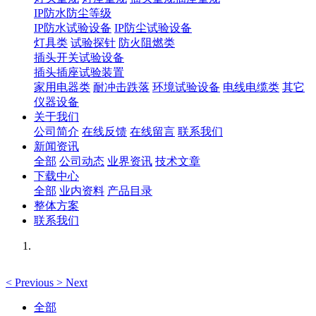
IP防水防尘等级
IP防水试验设备
IP防尘试验设备
灯具类
试验探针
防火阻燃类
插头开关试验设备
插头插座试验装置
家用电器类
耐冲击跌落
环境试验设备
电线电缆类
其它
仪器设备
关于我们
公司简介
在线反馈
在线留言
联系我们
新闻资讯
全部
公司动态
业界资讯
技术文章
下载中心
全部
业内资料
产品目录
整体方案
联系我们
<
Previous
>
Next
全部