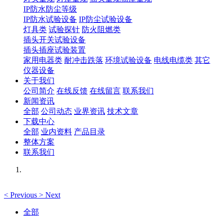
IP防水防尘等级
IP防水试验设备
IP防尘试验设备
灯具类
试验探针
防火阻燃类
插头开关试验设备
插头插座试验装置
家用电器类
耐冲击跌落
环境试验设备
电线电缆类
其它
仪器设备
关于我们
公司简介
在线反馈
在线留言
联系我们
新闻资讯
全部
公司动态
业界资讯
技术文章
下载中心
全部
业内资料
产品目录
整体方案
联系我们
<
Previous
>
Next
全部