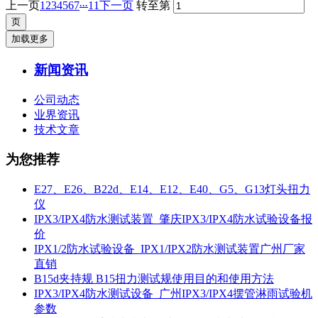
...
上一页
1
2
3
4
5
6
7
11
下一页
转至第
加载更多
新闻资讯
公司动态
业界资讯
技术文章
为您推荐
E27、E26、B22d、E14、E12、E40、G5、G13灯头扭力
仪
IPX3/IPX4防水测试装置_肇庆IPX3/IPX4防水试验设备报
价
IPX1/2防水试验设备_IPX1/IPX2防水测试装置广州厂家
直销
B15d夹持规 B15扭力测试规使用目的和使用方法
IPX3/IPX4防水测试设备_广州IPX3/IPX4摆管淋雨试验机
参数