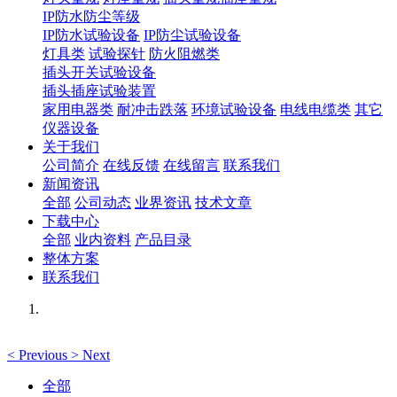
IP防水防尘等级
IP防水试验设备
IP防尘试验设备
灯具类
试验探针
防火阻燃类
插头开关试验设备
插头插座试验装置
家用电器类
耐冲击跌落
环境试验设备
电线电缆类
其它
仪器设备
关于我们
公司简介
在线反馈
在线留言
联系我们
新闻资讯
全部
公司动态
业界资讯
技术文章
下载中心
全部
业内资料
产品目录
整体方案
联系我们
<
Previous
>
Next
全部