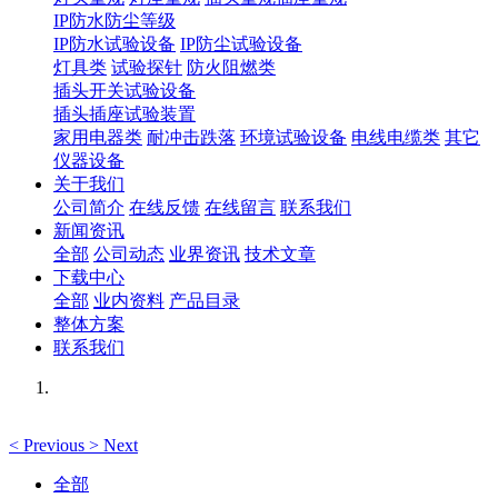
IP防水防尘等级
IP防水试验设备
IP防尘试验设备
灯具类
试验探针
防火阻燃类
插头开关试验设备
插头插座试验装置
家用电器类
耐冲击跌落
环境试验设备
电线电缆类
其它
仪器设备
关于我们
公司简介
在线反馈
在线留言
联系我们
新闻资讯
全部
公司动态
业界资讯
技术文章
下载中心
全部
业内资料
产品目录
整体方案
联系我们
<
Previous
>
Next
全部