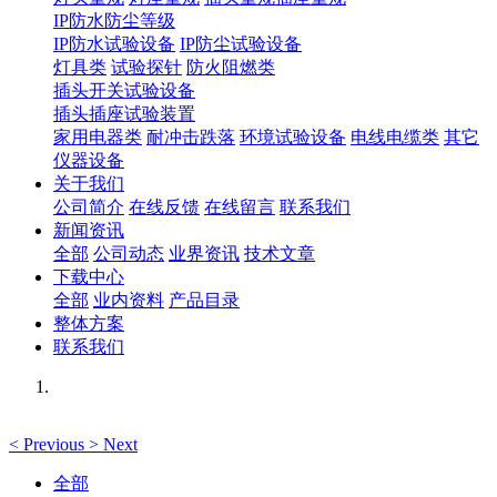
IP防水防尘等级
IP防水试验设备
IP防尘试验设备
灯具类
试验探针
防火阻燃类
插头开关试验设备
插头插座试验装置
家用电器类
耐冲击跌落
环境试验设备
电线电缆类
其它
仪器设备
关于我们
公司简介
在线反馈
在线留言
联系我们
新闻资讯
全部
公司动态
业界资讯
技术文章
下载中心
全部
业内资料
产品目录
整体方案
联系我们
<
Previous
>
Next
全部