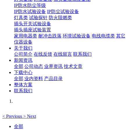
IP防水防尘等级
IP防水试验设备
IP防尘试验设备
灯具类
试验探针
防火阻燃类
插头开关试验设备
插头插座试验装置
家用电器类
耐冲击跌落
环境试验设备
电线电缆类
其它
仪器设备
关于我们
公司简介
在线反馈
在线留言
联系我们
新闻资讯
全部
公司动态
业界资讯
技术文章
下载中心
全部
业内资料
产品目录
整体方案
联系我们
<
Previous
>
Next
全部