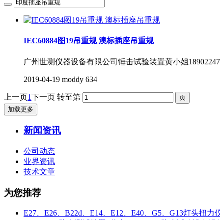
IEC60884图19吊重规 澳标插座吊重规
广州世测仪器设备有限公司锤击试验装置黄小姐189022
2019-04-19
moddy
634
上一页
1
下一页
转至第
加载更多
新闻资讯
公司动态
业界资讯
技术文章
为您推荐
E27、E26、B22d、E14、E12、E40、G5、G13灯头扭力