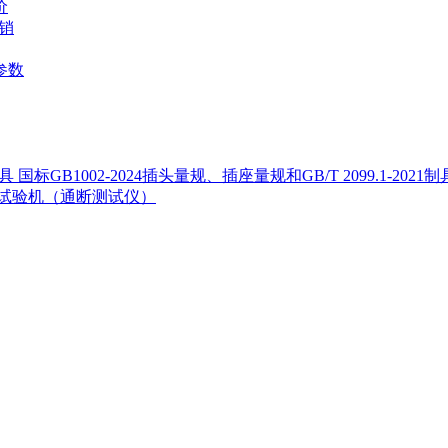
价
直销
机参数
国标GB1002-2024插头量规、插座量规和GB/T 2099.1-2021制
试验机（通断测试仪）