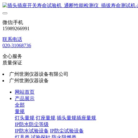
微信|手机
15989266991
联系电话
020-31068736
全心服务
质量保证
广州世测仪器设备有限公司
广州世测仪器设备
网站首页
产品展示
全部
量规
灯头量规
灯座量规
插头量规插座量规
IP防水防尘等级
IP防水试验设备
IP防尘试验设备
灯具类
试验探针
防火阻燃类