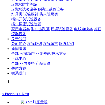
IP防水防尘等级
IP防水试验设备
IP防尘试验设备
灯具类
试验探针
防火阻燃类
插头开关试验设备
插头插座试验装置
家用电器类
耐冲击跌落
环境试验设备
电线电缆类
其它
仪器设备
关于我们
公司简介
在线反馈
在线留言
联系我们
新闻资讯
全部
公司动态
业界资讯
技术文章
下载中心
全部
业内资料
产品目录
整体方案
联系我们
<
Previous
>
Next