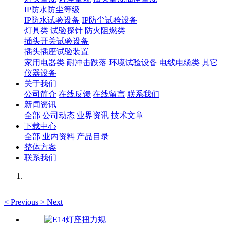
IP防水防尘等级
IP防水试验设备
IP防尘试验设备
灯具类
试验探针
防火阻燃类
插头开关试验设备
插头插座试验装置
家用电器类
耐冲击跌落
环境试验设备
电线电缆类
其它
仪器设备
关于我们
公司简介
在线反馈
在线留言
联系我们
新闻资讯
全部
公司动态
业界资讯
技术文章
下载中心
全部
业内资料
产品目录
整体方案
联系我们
<
Previous
>
Next