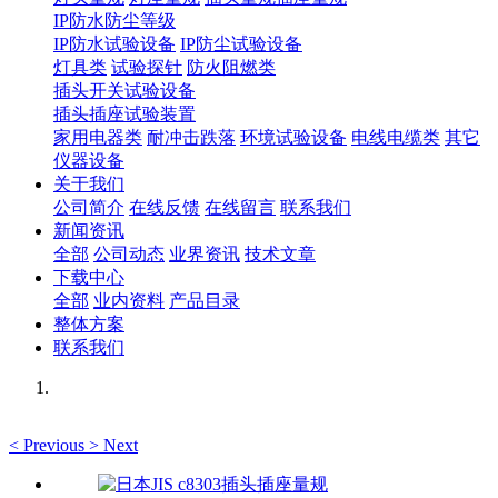
IP防水防尘等级
IP防水试验设备
IP防尘试验设备
灯具类
试验探针
防火阻燃类
插头开关试验设备
插头插座试验装置
家用电器类
耐冲击跌落
环境试验设备
电线电缆类
其它
仪器设备
关于我们
公司简介
在线反馈
在线留言
联系我们
新闻资讯
全部
公司动态
业界资讯
技术文章
下载中心
全部
业内资料
产品目录
整体方案
联系我们
<
Previous
>
Next