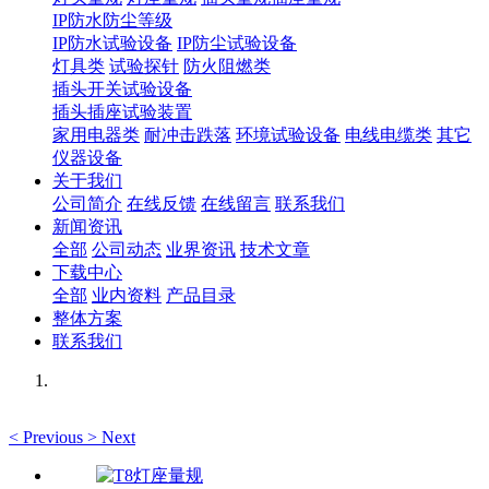
IP防水防尘等级
IP防水试验设备
IP防尘试验设备
灯具类
试验探针
防火阻燃类
插头开关试验设备
插头插座试验装置
家用电器类
耐冲击跌落
环境试验设备
电线电缆类
其它
仪器设备
关于我们
公司简介
在线反馈
在线留言
联系我们
新闻资讯
全部
公司动态
业界资讯
技术文章
下载中心
全部
业内资料
产品目录
整体方案
联系我们
<
Previous
>
Next